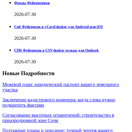
Фразы Фейерверков
2026-07-30
Спб Фейерверк в vCard-файле для Android или iOS
2026-07-30
СПб Фейерверк в CSV-файле только для Outlook
2026-07-30
Новые Подробности
Межевой план: юридический паспорт вашего земельного
участка
Заключение кадастрового инженера: когда слова нужно
подкрепить фактами
Согласование высотных ограничений: строительство в
приаэродромной зоне Сочи
Поэтажные планы и описание: точный чертеж вашего