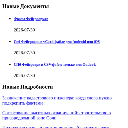
Новые Документы
Фразы Фейерверков
2026-07-30
Спб Фейерверк в vCard-файле для Android или iOS
2026-07-30
СПб Фейерверк в CSV-файле только для Outlook
2026-07-30
Новые Подробности
Заключение кадастрового инженера: когда слова нужно
подкрепить фактами
Согласование высотных ограничений: строительство в
приаэродромной зоне Сочи
Поэтажные планы и описание: точный чертеж вашего