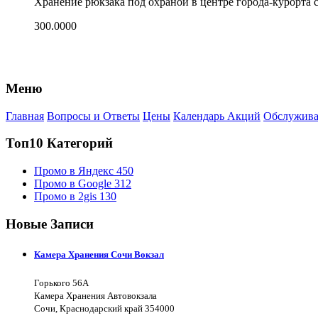
Хранение рюкзака под охраной в центре города-курорта 
300.0000
Меню
Главная
Вопросы и Ответы
Цены
Календарь Акций
Обслужива
Топ10 Категорий
Промо в Яндекс
450
Промо в Google
312
Промо в 2gis
130
Новые Записи
Камера Хранения Сочи Вокзал
Горького 56А
Камера Хранения Автовокзала
Сочи, Краснодарский край 354000