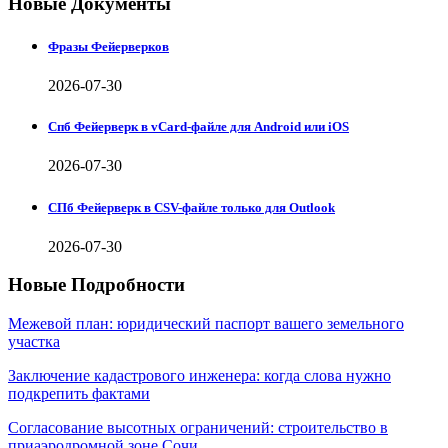
Новые Документы
Фразы Фейерверков
2026-07-30
Спб Фейерверк в vCard-файле для Android или iOS
2026-07-30
СПб Фейерверк в CSV-файле только для Outlook
2026-07-30
Новые Подробности
Межевой план: юридический паспорт вашего земельного
участка
Заключение кадастрового инженера: когда слова нужно
подкрепить фактами
Согласование высотных ограничений: строительство в
приаэродромной зоне Сочи