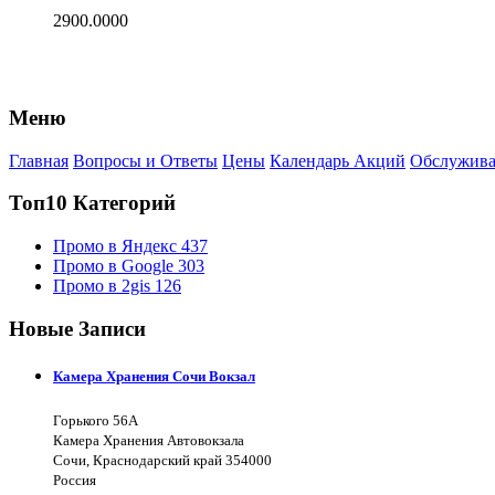
2900.0000
Меню
Главная
Вопросы и Ответы
Цены
Календарь Акций
Обслужива
Топ10 Категорий
Промо в Яндекс
437
Промо в Google
303
Промо в 2gis
126
Новые Записи
Камера Хранения Сочи Вокзал
Горького 56А
Камера Хранения Автовокзала
Сочи, Краснодарский край 354000
Россия