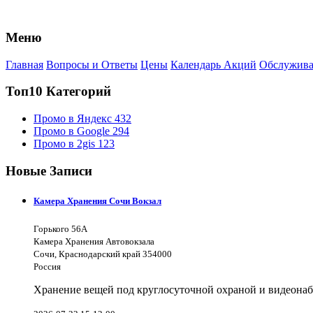
Меню
Главная
Вопросы и Ответы
Цены
Календарь Акций
Обслужива
Топ10 Категорий
Промо в Яндекс
432
Промо в Google
294
Промо в 2gis
123
Новые Записи
Камера Хранения Сочи Вокзал
Горького 56А
Камера Хранения Автовокзала
Сочи, Краснодарский край 354000
Россия
Хранение вещей под круглосуточной охраной и видеона