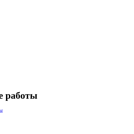
е работы
ты