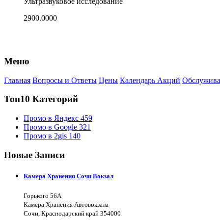
Ультразвуковое исследование
2900.0000
Меню
Главная
Вопросы и Ответы
Цены
Календарь Акций
Обслужива
Топ10 Категорий
Промо в Яндекс
459
Промо в Google
321
Промо в 2gis
140
Новые Записи
Камера Хранения Сочи Вокзал
Горького 56А
Камера Хранения Автовокзала
Сочи, Краснодарский край 354000