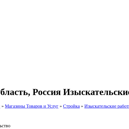
область, Россия Изыскательски
г
»
Магазины Товаров и Услуг
»
Стройка
»
Изыскательские рабо
ьство