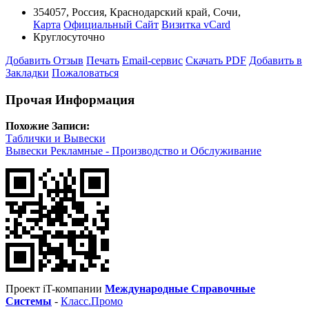
354057
,
Россия
,
Краснодарский край
,
Сочи
,
Карта
Официальный Сайт
Визитка vCard
Круглосуточно
Добавить Отзыв
Печать
Email-сервис
Скачать PDF
Добавить в
Закладки
Пожаловаться
Прочая Информация
Похожие Записи:
Таблички и Вывески
Вывески Рекламные - Производство и Обслуживание
Проект iT-компании
Международные Справочные
Системы
-
Класс.Промо