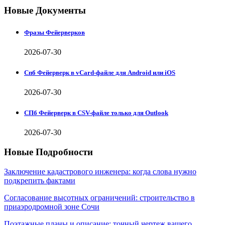
Новые Документы
Фразы Фейерверков
2026-07-30
Спб Фейерверк в vCard-файле для Android или iOS
2026-07-30
СПб Фейерверк в CSV-файле только для Outlook
2026-07-30
Новые Подробности
Заключение кадастрового инженера: когда слова нужно
подкрепить фактами
Согласование высотных ограничений: строительство в
приаэродромной зоне Сочи
Поэтажные планы и описание: точный чертеж вашего