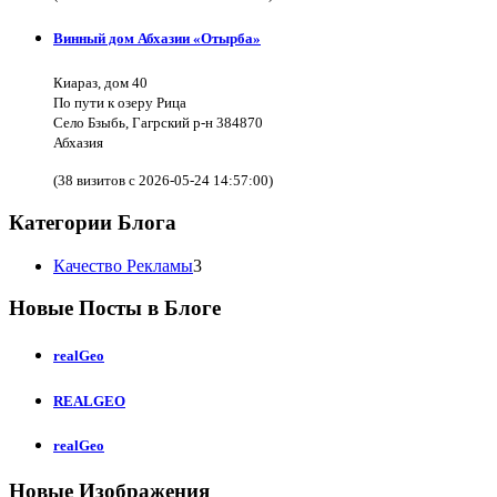
Винный дом Абхазии «Отырба»
Киараз, дом 40
По пути к озеру Рица
Село Бзыбь, Гагрский р-н 384870
Абхазия
(38 визитов с 2026-05-24 14:57:00)
Категории Блога
Качество Рекламы
3
Новые Посты в Блоге
realGeo
REALGEO
realGeo
Новые Изображения